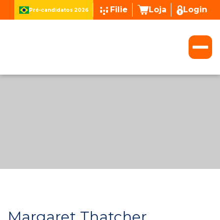
Filie
Loja
Login
Pré-candidatos 2026
Margaret Thatcher